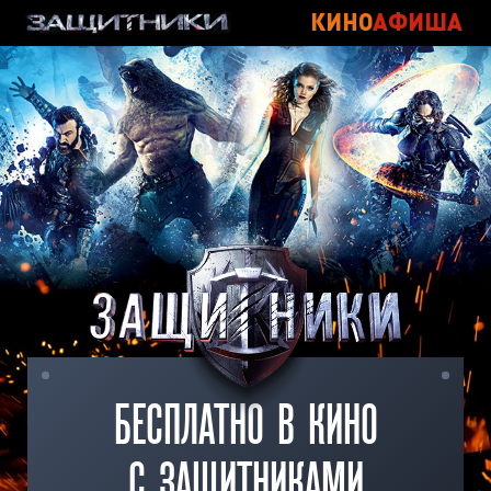
К
И
Н
О
А
Ф
И
Ш
А
БЕСПЛАТНО В КИНО
С ЗАЩИТНИКАМИ